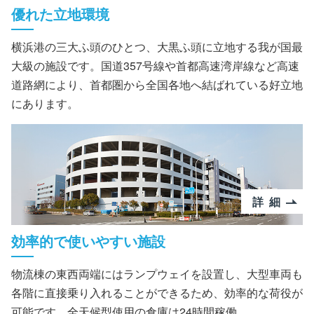
優れた立地環境
横浜港の三大ふ頭のひとつ、大黒ふ頭に立地する我が国最
大級の施設です。国道357号線や首都高速湾岸線など高速
道路網により、首都圏から全国各地へ結ばれている好立地
にあります。
詳細
効率的で使いやすい施設
物流棟の東西両端にはランプウェイを設置し、大型車両も
各階に直接乗り入れることができるため、効率的な荷役が
可能です。全天候型使用の倉庫は24時間稼働。